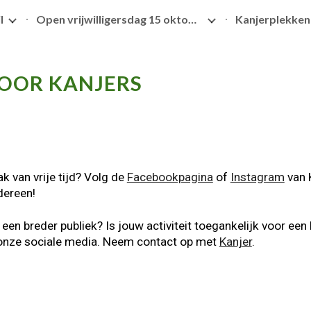
l
Open vrijwilligersdag 15 oktober 2026
Kanjerplekken
ip to main content
Skip to navigat
VOOR KANJERS
k van vrije tijd? Volg de
Facebookpagina
of
Instagram
van K
edereen!
 een breder publiek? Is jouw activiteit toegankelijk voor ee
onze sociale media.
Neem contact op met
Kanjer
.