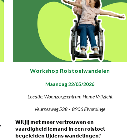
Workshop Rolstoelwandelen
Maandag 22/05/2026
Locatie:
Woonzorgcentrum Home Vrijzicht
Veurnesweg 538
- 890
6 Elverdinge
𝗪𝗶𝗹 𝗷𝗶𝗷 𝗺𝗲𝘁 𝗺𝗲𝗲𝗿 𝘃𝗲𝗿𝘁𝗿𝗼𝘂𝘄𝗲𝗻 𝗲𝗻
e
𝘃𝗮𝗮𝗿𝗱𝗶𝗴𝗵𝗲𝗶𝗱 𝗶𝗲𝗺𝗮𝗻𝗱 𝗶𝗻 𝗲𝗲𝗻 𝗿𝗼𝗹𝘀𝘁𝗼𝗲𝗹
𝗯𝗲𝗴𝗲𝗹𝗲𝗶𝗱𝗲𝗻 𝘁𝗶𝗷𝗱𝗲𝗻𝘀 𝘄𝗮𝗻𝗱𝗲𝗹𝗶𝗻𝗴𝗲𝗻?