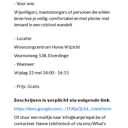
- Voor wie:
Vrijwilligers, mantelzorgers of personen die willen
leren hoe je veilig, comfortabel en met plezier met
iemand in een rolstoel wandelt
- Locatie:
Woonzorgcentrum Home Vrijzicht
Veurnseweg 538, Elverdinge
- Wanneer:
Vrijdag 22 mei 14:00 - 16:15
- Prijs: Gratis
𝗜𝗻𝘀𝗰𝗵𝗿𝗶𝗷𝘃𝗲𝗻 𝗶𝘀 𝘃𝗲𝗿𝗽𝗹𝗶𝗰𝗵𝘁 𝘃𝗶𝗮 𝘃𝗼𝗹𝗴𝗲𝗻𝗱𝗲 𝗹𝗶𝗻𝗸:
https://docs.google.com/.../1FAIpQLSd.../viewform
Of stuur een mailtje naar info@kanjerieper.be of
contacteer Hanne telefonisch of via sms/What's