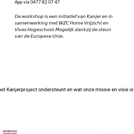
App via 0477 82 07 47
𝘋𝘦 𝘸𝘰𝘳𝘬𝘴𝘩𝘰𝘱 𝘪𝘴 𝘦𝘦𝘯 𝘪𝘯𝘪𝘵𝘪𝘢𝘵𝘪𝘦𝘧 𝘷𝘢𝘯 𝘒𝘢𝘯𝘫𝘦𝘳 𝘦𝘯 𝘪𝘯
𝘴𝘢𝘮𝘦𝘯𝘸𝘦𝘳𝘬𝘪𝘯𝘨 𝘮𝘦𝘵 𝘞𝘡𝘊 𝘏𝘰𝘮𝘦 𝘝𝘳𝘪𝘫𝘻𝘪𝘤𝘩𝘵 𝘦𝘯
𝘝𝘪𝘷𝘦𝘴 𝘏𝘰𝘨𝘦𝘴𝘤𝘩𝘰𝘰𝘭. 𝘔𝘰𝘨𝘦𝘭𝘪𝘫𝘬 𝘥𝘢𝘯𝘬𝘻𝘪𝘫 𝘥𝘦 𝘴𝘵𝘦𝘶𝘯
𝘷𝘢𝘯 𝘥𝘦 𝘌𝘶𝘳𝘰𝘱𝘦𝘴𝘦 𝘜𝘯𝘪𝘦.
het Kanjerproject ondersteunt en wat onze missie en visie i